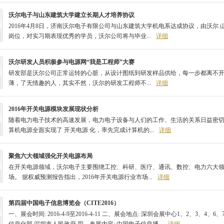
沃尔电子与山东建筑大学建立长期人才培养协议
2016年4月8日，济南沃尔电子有限公司与山东建筑大学机电系达成协议，由沃尔
岗位，对实习期表现优秀的学员，沃尔公司将与毕业...
详细
沃尔研发人员积极参与电源网“我是工程师”大赛
研发部是沃尔公司正常运转的心脏，从设计图纸到研发样品供给，每一步都离不
薄，了无情趣的人，其实不然，沃尔的研发工程师不...
详细
2016年开关电源模块发展现状分析
随着电力电子技术的高速发展，电力电子设备与人们的工作、生活的关系日益密切
算机电源全面实现了 开关电源 化，率先完成计算机的...
详细
聚焦六大领域强化开关电源布局
在开关电源领域，沃尔电子主要围绕工控、科研、医疗、通讯、数控、电力六大
场。 据权威预测报告指出，2016年开关电源行业市场...
详细
第四届中国电子信息博览会（CITE2016）
一、展会时间: 2016-4-9至2016-4-11 二、展会地点: 深圳会展中心1、2、3、