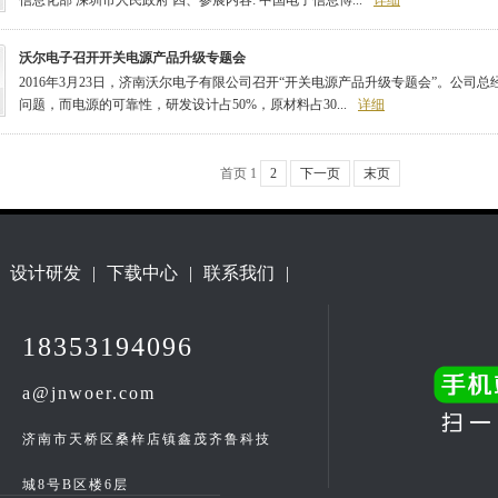
信息化部 深圳市人民政府 四、参展内容: 中国电子信息博...
详细
沃尔电子召开开关电源产品升级专题会
2016年3月23日，济南沃尔电子有限公司召开“开关电源产品升级专题会”。公司
问题，而电源的可靠性，研发设计占50%，原材料占30...
详细
首页 1
2
下一页
末页
设计研发
|
下载中心
|
联系我们
|
18353194096
a@jnwoer.com
济南市天桥区桑梓店镇鑫茂齐鲁科技
城8号B区楼6层